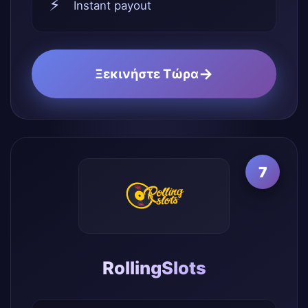
⚡
Instant payout
→
Ξεκινήστε Τώρα
7
RollingSlots