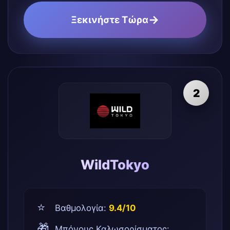
→
Ξεκινήστε Τώρα
2
WildTokyo
⭐
Βαθμολογία:
9.4/10
🎁
Μπόνους Καλωσορίσματος: