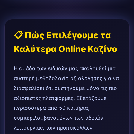
📋 Πώς Επιλέγουμε τα
Καλύτερα Online Καζίνο
Η ομάδα των ειδικών μας ακολουθεί μια
αυστηρή μεθοδολογία αξιολόγησης για να
διασφαλίσει ότι συστήνουμε μόνο τις πιο
αξιόπιστες πλατφόρμες. Εξετάζουμε
περισσότερα από 50 κριτήρια,
συμπεριλαμβανομένων των αδειών
λειτουργίας, των πρωτοκόλλων