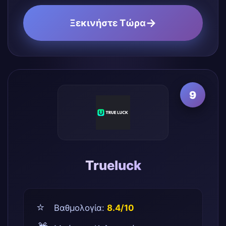
→
Ξεκινήστε Τώρα
9
Trueluck
⭐
Βαθμολογία:
8.4/10