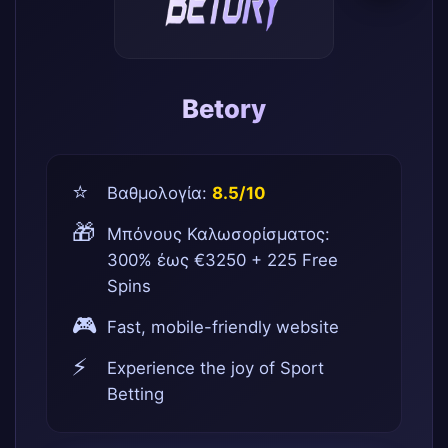
Betory
⭐
Βαθμολογία:
8.5/10
🎁
Μπόνους Καλωσορίσματος:
300% έως €3250 + 225 Free
Spins
🎮
Fast, mobile-friendly website
⚡
Experience the joy of Sport
Betting