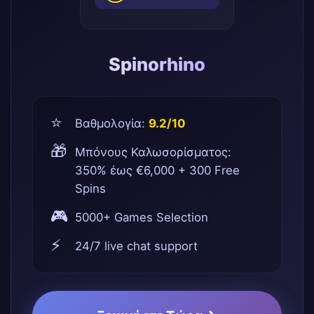
Spinorhino
⭐
Βαθμολογία:
9.2/10
🎁
Μπόνους Καλωσορίσματος:
350% έως €6,000 + 300 Free
Spins
🎮
5000+ Games Selection
⚡
24/7 live chat support